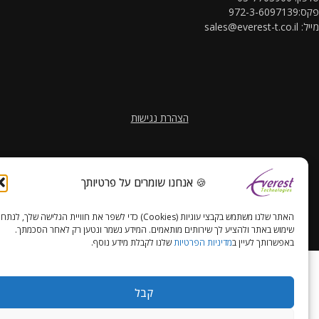
972-3-60
ל:
sales@everest-t.co.il
הצהרת נגישות
🍪 אנחנו שומרים על פרטיותך
האתר שלנו משתמש בקבצי עוגיות (Cookies) כדי לשפר את חוויית הגלישה שלך, לנתח
Copyright Everest Technologies ltd. 2016. All Rights Reserved.
שימוש באתר ולהציע לך שירותים מותאמים. המידע נשמר ונטען רק לאחר הסכמתך.
באפשרותך לעיין ב
מדיניות הפרטיות
שלנו לקבלת מידע נוסף.
קבל