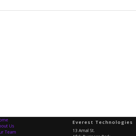
ome
Everest Technologies
bout Us
13 Amal St.
ur Team