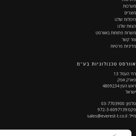
כות
רים
ולות שלנו
ות שלנו
ות פתוחות באוורסט
 קשר
ניות פרטיות
ורסט טכנולוגיות בע"מ
 העמל 13
רק אפק
עין 4809234
אל
03-7703900
972-3-60
ל:
sales@everest-t.co.il