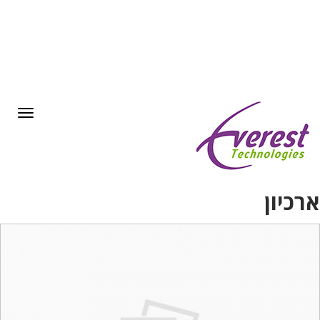
תפריט
כיון