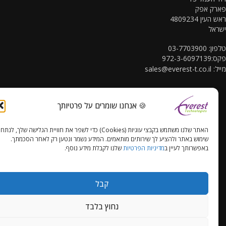
רק אפק
עין 4809234
אל
03-7703900
972-3-60
ל:
sales@everest-t.co.il
🍪 אנחנו שומרים על פרטיותך
האתר שלנו משתמש בקבצי עוגיות (Cookies) כדי לשפר את חוויית הגלישה שלך, לנתח
הצהרת נגישות
שימוש באתר ולהציע לך שירותים מותאמים. המידע נשמר ונטען רק לאחר הסכמתך.
באפשרותך לעיין ב
מדיניות הפרטיות
שלנו לקבלת מידע נוסף.
קבל
נחוץ בלבד
Copyright Everest Technologies ltd. 2016. All Rights Reserved.